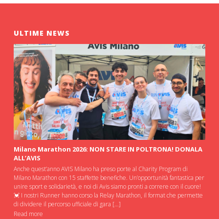
ULTIME NEWS
Milano Marathon 2026: NON STARE IN POLTRONA! DONALA
ALL’AVIS
Anche quest’anno AVIS Milano ha preso porte al Charity Program di
Milano Marathon con 15 staffette benefiche. Un’opportunità fantastica per
unire sport e solidarietà, e noi di Avis siamo pronti a correre con il cuore!
💓 I nostri Runner hanno corso la Relay Marathon, il format che permette
di dividere il percorso ufficiale di gara […]
Read more