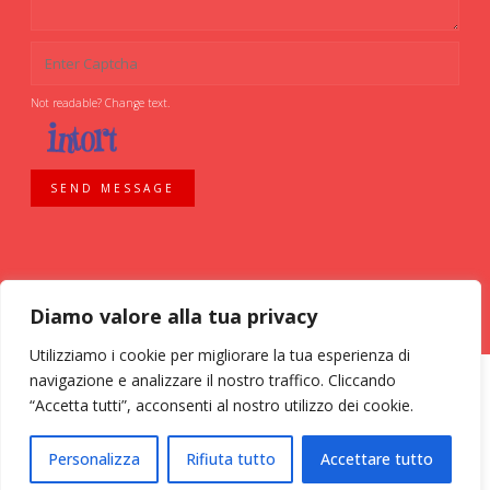
Not readable? Change text.
SEND MESSAGE
Diamo valore alla tua privacy
Utilizziamo i cookie per migliorare la tua esperienza di
navigazione e analizzare il nostro traffico. Cliccando
“Accetta tutti”, acconsenti al nostro utilizzo dei cookie.
ASSOCIAZIONE VOLONTARI ITALIANI SANGUE - AVIS COMUNALE MILANO -
Personalizza
Rifiuta tutto
Accettare tutto
Via Bassini, 26 - 20133 Milano - tel. 02 70 635 020 C.F. 03126200157