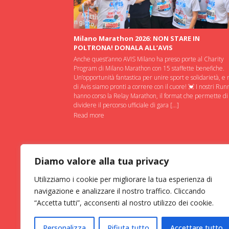
Milano Marathon 2026: NON STARE IN
POLTRONA! DONALA ALL’AVIS
Anche quest’anno AVIS Milano ha preso porte al Charity
Program di Milano Marathon con 15 staffette benefiche.
Un’opportunità fantastica per unire sport e solidarietà, e 
di Avis siamo pronti a correre con il cuore! 💓 I nostri Run
hanno corso la Relay Marathon, il format che permette di
dividere il percorso ufficiale di gara […]
Read more
Diamo valore alla tua privacy
Utilizziamo i cookie per migliorare la tua esperienza di
navigazione e analizzare il nostro traffico. Cliccando
“Accetta tutti”, acconsenti al nostro utilizzo dei cookie.
Personalizza
Rifiuta tutto
Accettare tutto