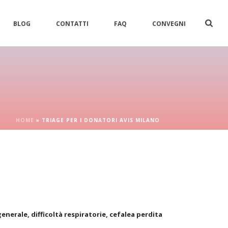
BLOG
CONTATTI
FAQ
CONVEGNI
HOME
»
TRIAGE PER I DONATORI AVIS MILANO
nerale, difficoltà respiratorie, cefalea perdita