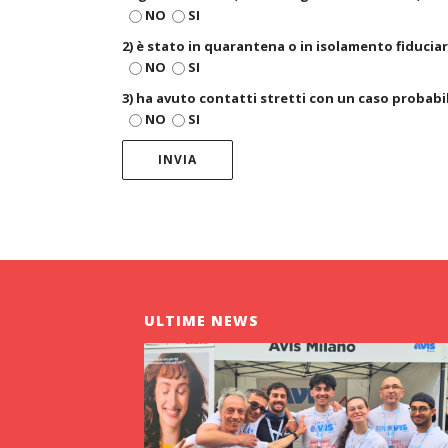
NO
SI
2) è stato in quarantena o in isolamento fiduciar
NO
SI
3) ha avuto contatti stretti con un caso probab
NO
SI
ULTIME NEWS