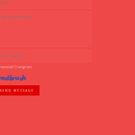
 readable? Change text.
SEND MESSAGE