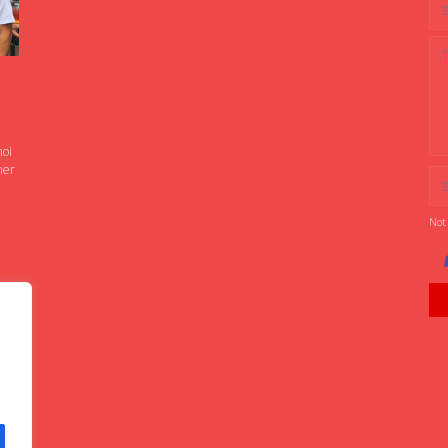
noi
ner
Not