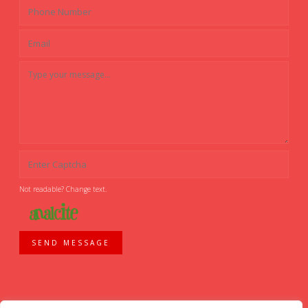
Not readable? Change text.
SEND MESSAGE