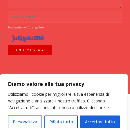
Not readable? Change text.
SEND MESSAGE
Diamo valore alla tua privacy
Utilizziamo i cookie per migliorare la tua esperienza di
navigazione e analizzare il nostro traffico. Cliccando
“Accetta tutti”, acconsenti al nostro utilizzo dei cookie.
ASSOCIAZIONE VOLONTARI ITALIANI SANGUE - AVIS COMUNALE MILANO -
Personalizza
Rifiuta tutto
Accettare tutto
Via Bassini, 26 - 20133 Milano - tel. 02 70 635 020 C.F. 03126200157