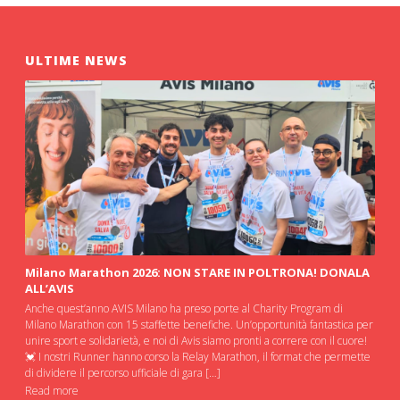
ULTIME NEWS
Milano Marathon 2026: NON STARE IN POLTRONA! DONALA
ALL’AVIS
Anche quest’anno AVIS Milano ha preso porte al Charity Program di
Milano Marathon con 15 staffette benefiche. Un’opportunità fantastica per
unire sport e solidarietà, e noi di Avis siamo pronti a correre con il cuore!
💓 I nostri Runner hanno corso la Relay Marathon, il format che permette
di dividere il percorso ufficiale di gara […]
Read more