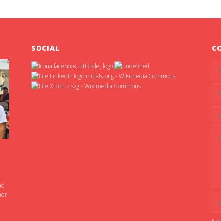
SOCIAL
C
noi
ner
Not