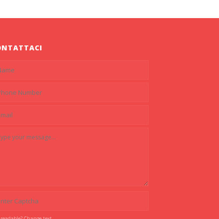
ONTATTACI
 readable? Change text.