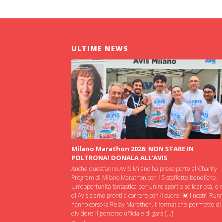
ULTIME NEWS
Milano Marathon 2026: NON STARE IN
POLTRONA! DONALA ALL’AVIS
Anche quest’anno AVIS Milano ha preso porte al Charity
Program di Milano Marathon con 15 staffette benefiche.
Un’opportunità fantastica per unire sport e solidarietà, e 
di Avis siamo pronti a correre con il cuore! 💓 I nostri Run
hanno corso la Relay Marathon, il format che permette di
dividere il percorso ufficiale di gara […]