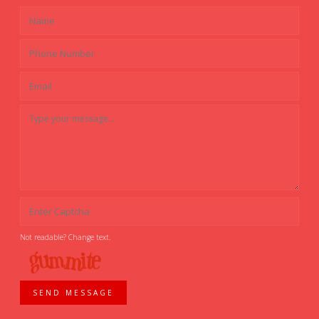
Not readable? Change text.
SEND MESSAGE