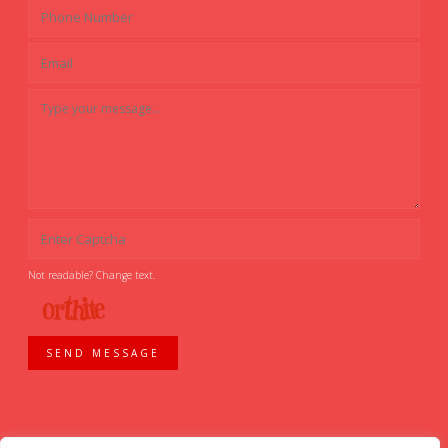
Not readable? Change text.
SEND MESSAGE