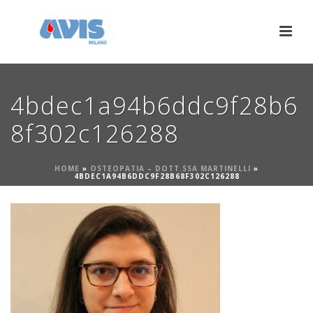
4bdec1a94b6ddc9f28b6
8f302c126288
HOME
»
OSTEOPATIA – DOTT.SSA MARTINELLI
»
4BDEC1A94B6DDC9F28B68F302C126288