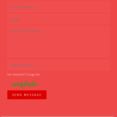
Not readable? Change text.
SEND MESSAGE