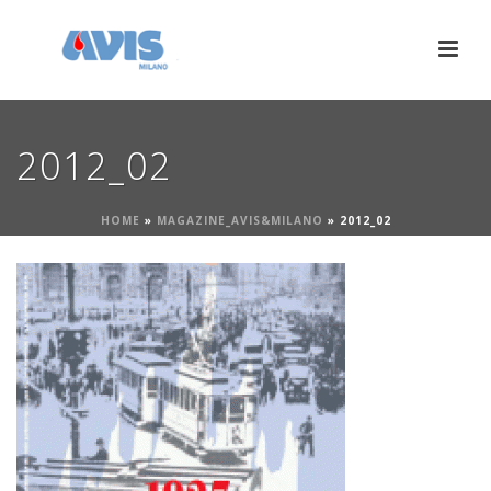
2012_02
HOME
»
MAGAZINE_AVIS&MILANO
»
2012_02