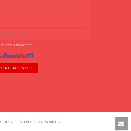
 readable? Change text.
SEND MESSAGE
l. 02 70 635 020 C.F. 03126200157