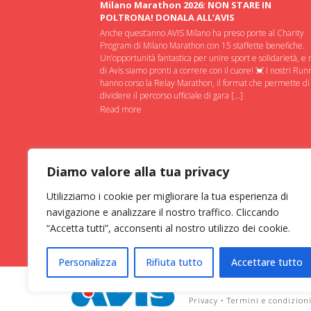
Milano Marathon 2026: NON STARE IN
POLTRONA! DONALA ALL’AVIS
Anche quest’anno AVIS Milano ha preso porte al Charity
Program di Milano Marathon con 15 staffette benefiche.
Un’opportunità fantastica per unire sport e solidarietà, e 
di Avis siamo pronti a correre con il cuore! 💓 I nostri Run
hanno corso la Relay Marathon, il format che permette di
dividere il percorso ufficiale di gara […]
Read more
Diamo valore alla tua privacy
Utilizziamo i cookie per migliorare la tua esperienza di
navigazione e analizzare il nostro traffico. Cliccando
“Accetta tutti”, acconsenti al nostro utilizzo dei cookie.
Personalizza
Rifiuta tutto
Accettare tutto
ASSOCIAZIONE VOLONTARI ITAL
Privacy
•
Termini e condizion