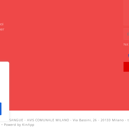
noi
ner
Not
IANI SANGUE - AVIS COMUNALE MILANO - Via Bassini, 26 - 20133 Milano - te
i
•
Powerd by KinApp