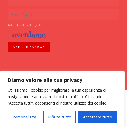
Not readable? Change text.
SEND MESSAGE
Diamo valore alla tua privacy
Utilizziamo i cookie per migliorare la tua esperienza di
navigazione e analizzare il nostro traffico. Cliccando
“Accetta tutti”, acconsenti al nostro utilizzo dei cookie.
ASSOCIAZIONE VOLONTARI ITALIANI SANGUE - AVIS COMUNALE MILANO -
Personalizza
Rifiuta tutto
Accettare tutto
Via Bassini, 26 - 20133 Milano - tel. 02 70 635 020 C.F. 03126200157
Privacy
•
Termini e condizioni
•
Powerd by KinApp