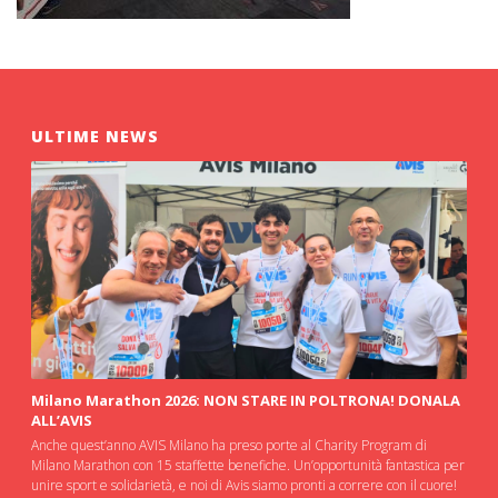
ULTIME NEWS
Milano Marathon 2026: NON STARE IN POLTRONA! DONALA
ALL’AVIS
Anche quest’anno AVIS Milano ha preso porte al Charity Program di
Milano Marathon con 15 staffette benefiche. Un’opportunità fantastica per
unire sport e solidarietà, e noi di Avis siamo pronti a correre con il cuore!