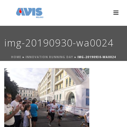
img-20190930-wa0024
HOME
»
INNOVATION RUNNING DAY
»
IMG-20190930-WA0024