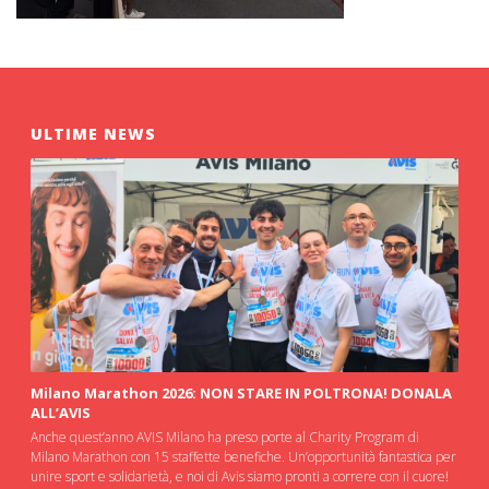
ULTIME NEWS
Milano Marathon 2026: NON STARE IN POLTRONA! DONALA
ALL’AVIS
Anche quest’anno AVIS Milano ha preso porte al Charity Program di
Milano Marathon con 15 staffette benefiche. Un’opportunità fantastica per
unire sport e solidarietà, e noi di Avis siamo pronti a correre con il cuore!