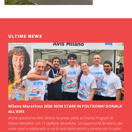
ULTIME NEWS
Milano Marathon 2026: NON STARE IN POLTRONA! DONALA
ALL’AVIS
Anche quest’anno AVIS Milano ha preso porte al Charity Program di
Milano Marathon con 15 staffette benefiche. Un’opportunità fantastica per
unire sport e solidarietà, e noi di Avis siamo pronti a correre con il cuore!