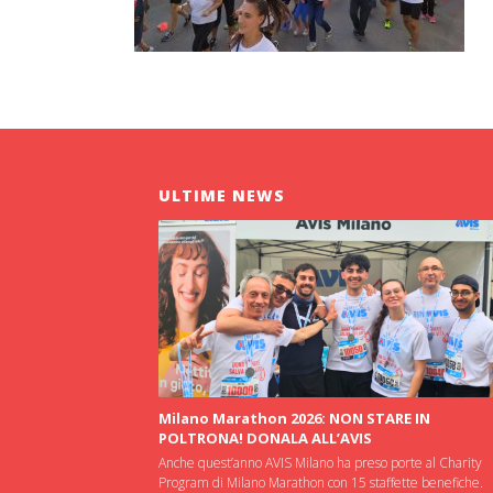
ULTIME NEWS
Milano Marathon 2026: NON STARE IN
POLTRONA! DONALA ALL’AVIS
Anche quest’anno AVIS Milano ha preso porte al Charity
Program di Milano Marathon con 15 staffette benefiche.