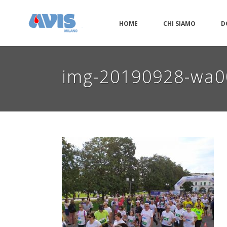
HOME
CHI SIAMO
D
img-20190928-wa0