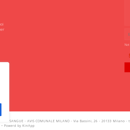
noi
ner
Not
IANI SANGUE - AVIS COMUNALE MILANO - Via Bassini, 26 - 20133 Milano - te
i
•
Powerd by KinApp