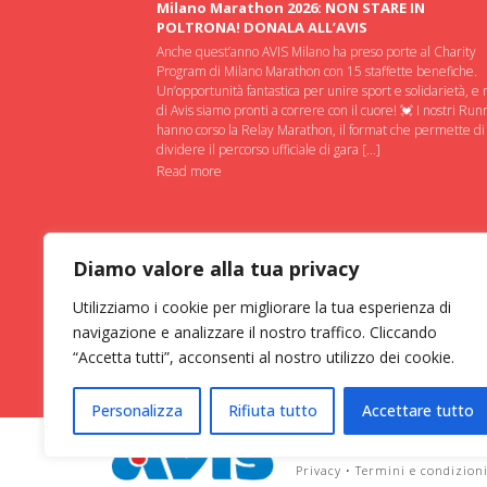
Milano Marathon 2026: NON STARE IN
POLTRONA! DONALA ALL’AVIS
Anche quest’anno AVIS Milano ha preso porte al Charity
Program di Milano Marathon con 15 staffette benefiche.
Un’opportunità fantastica per unire sport e solidarietà, e 
di Avis siamo pronti a correre con il cuore! 💓 I nostri Run
hanno corso la Relay Marathon, il format che permette di
dividere il percorso ufficiale di gara […]
Read more
Diamo valore alla tua privacy
Utilizziamo i cookie per migliorare la tua esperienza di
navigazione e analizzare il nostro traffico. Cliccando
“Accetta tutti”, acconsenti al nostro utilizzo dei cookie.
Personalizza
Rifiuta tutto
Accettare tutto
ASSOCIAZIONE VOLONTARI ITAL
Privacy
•
Termini e condizion