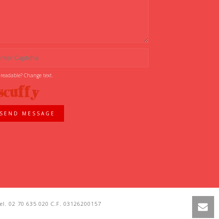
 readable? Change text.
SEND MESSAGE
l. 02 70 635 020 C.F. 03126200157