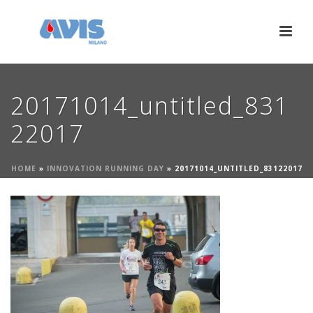
20171014_untitled_831
22017
HOME
»
INNOVATION RUNNING DAY
»
20171014_UNTITLED_83122017