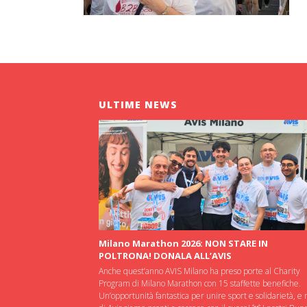
ULTIME NEWS
Milano Marathon 2026: NON STARE IN
POLTRONA! DONALA ALL’AVIS
Anche quest’anno AVIS Milano ha preso porte al Charity
Program di Milano Marathon con 15 staffette benefiche.
Un’opportunità fantastica per unire sport e solidarietà, e 