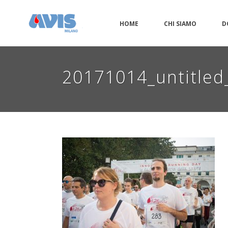
HOME
CHI SIAMO
D
20171014_untitle