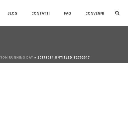
BLOG
CONTATTI
FAQ
CONVEGNI
TION RUNNING DAY
»
20171014_UNTITLED_82702017