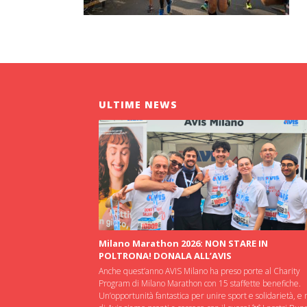
ULTIME NEWS
Milano Marathon 2026: NON STARE IN
POLTRONA! DONALA ALL’AVIS
Anche quest’anno AVIS Milano ha preso porte al Charity
Program di Milano Marathon con 15 staffette benefiche.
Un’opportunità fantastica per unire sport e solidarietà, e 