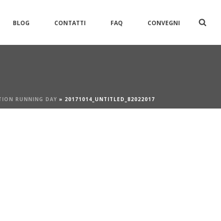
BLOG
CONTATTI
FAQ
CONVEGNI
TION RUNNING DAY
»
20171014_UNTITLED_82022017