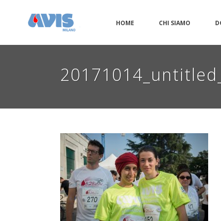
HOME
CHI SIAMO
D
20171014_untitle