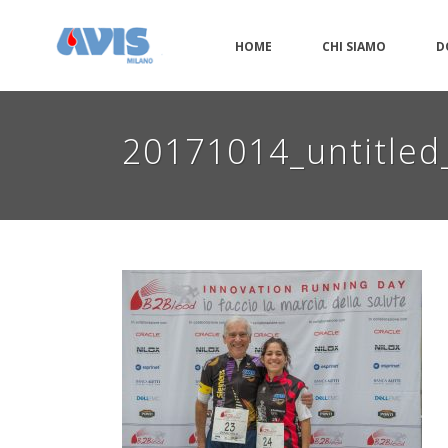
HOME
CHI SIAMO
D
20171014_untitle