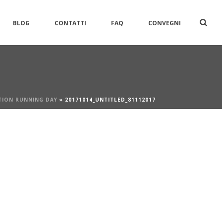
BLOG
CONTATTI
FAQ
CONVEGNI
TION RUNNING DAY
»
20171014_UNTITLED_81112017