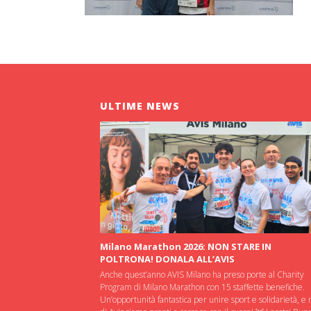
ULTIME NEWS
Milano Marathon 2026: NON STARE IN
POLTRONA! DONALA ALL’AVIS
Anche quest’anno AVIS Milano ha preso porte al Charity
Program di Milano Marathon con 15 staffette benefiche.
Un’opportunità fantastica per unire sport e solidarietà, e 