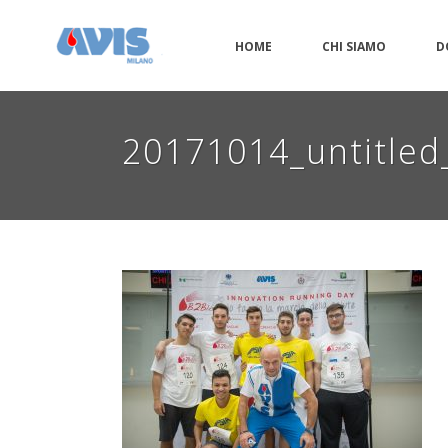
HOME
CHI SIAMO
D
20171014_untitle