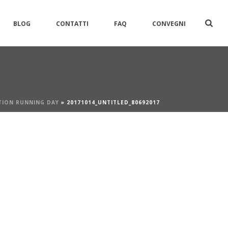
BLOG
CONTATTI
FAQ
CONVEGNI
TION RUNNING DAY
»
20171014_UNTITLED_80692017