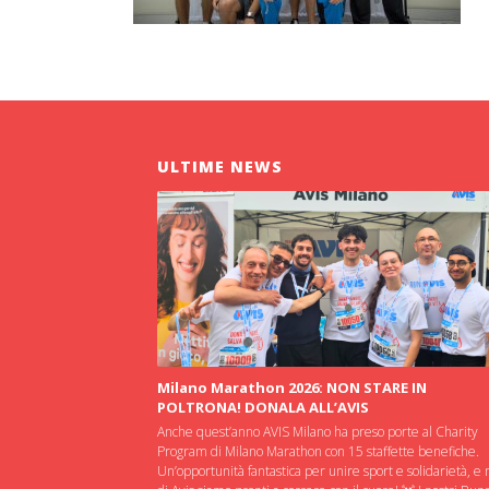
ULTIME NEWS
Milano Marathon 2026: NON STARE IN
POLTRONA! DONALA ALL’AVIS
Anche quest’anno AVIS Milano ha preso porte al Charity
Program di Milano Marathon con 15 staffette benefiche.
Un’opportunità fantastica per unire sport e solidarietà, e 