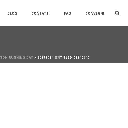
BLOG
CONTATTI
FAQ
CONVEGNI
TION RUNNING DAY
»
20171014_UNTITLED_79912017