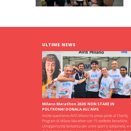
ULTIME NEWS
Milano Marathon 2026: NON STARE IN
POLTRONA! DONALA ALL’AVIS
Anche quest’anno AVIS Milano ha preso porte al Charity
Program di Milano Marathon con 15 staffette benefiche.
Un’opportunità fantastica per unire sport e solidarietà, e 