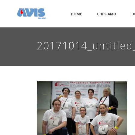
HOME
CHI SIAMO
D
20171014_untitle