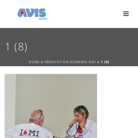
1 (8)
HOME
»
INNOVATION RUNNING DAY
»
1 (8)