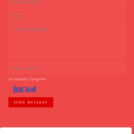
Not readable? Change text.
SEND MESSAGE