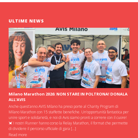
ULTIME NEWS
Milano Marathon 2026: NON STARE IN POLTRONA! DONALA
ALL’AVIS
Anche quest’anno AVIS Milano ha preso porte al Charity Program di
Milano Marathon con 15 staffette benefiche. Un’opportunità fantastica per
unire sport e solidarietà, e noi di Avis siamo pronti a correre con il cuore!
💓 I nostri Runner hanno corso la Relay Marathon, il format che permette
di dividere il percorso ufficiale di gara […]
Read more