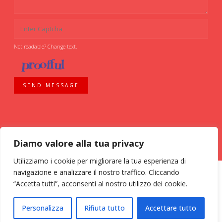
Not readable? Change text.
SEND MESSAGE
Diamo valore alla tua privacy
Utilizziamo i cookie per migliorare la tua esperienza di
navigazione e analizzare il nostro traffico. Cliccando
“Accetta tutti”, acconsenti al nostro utilizzo dei cookie.
ASSOCIAZIONE VOLONTARI ITALIANI SANGUE - AVIS COMUNALE MILANO -
Personalizza
Rifiuta tutto
Accettare tutto
Via Bassini, 26 - 20133 Milano - tel. 02 70 635 020 C.F. 03126200157