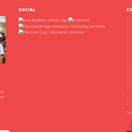
SOCIAL
C
noi
ner
Not