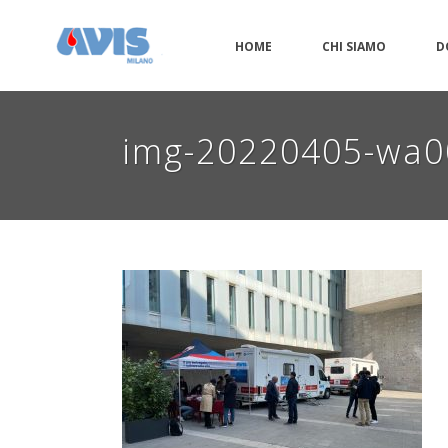
HOME
CHI SIAMO
D
img-20220405-wa0