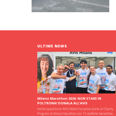
ULTIME NEWS
Milano Marathon 2026: NON STARE IN
POLTRONA! DONALA ALL’AVIS
Anche quest’anno AVIS Milano ha preso porte al Charity
Program di Milano Marathon con 15 staffette benefiche.