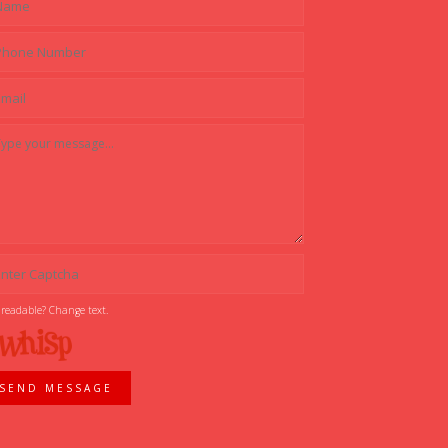
 readable? Change text.
SEND MESSAGE