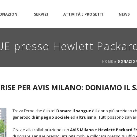
ONAZIONI
SERVIZI
ATTIVITÀ E PROGETTI
NEWS
 presso Hewlett Packard
HOME
»
DONAZION
ISE PER AVIS MILANO: DONIAMO IL 
Trova l’eroe che è in te!
Donare il sangue
è il dono più prezioso c
generoso di
impegno sociale
ed
altruismo.
Tutti possono salvare
Grazie alla collaborazione con
AVIS Milano
e
Hewlett Packard E
di donare sangue presso un’unità mobile collocata presso gli uffici d