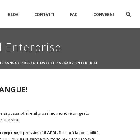
BLOG
CONTATTI
FAQ
CONVEGNI
 Enterprise
E SANGUE PRESSO HEWLETT PACKARD ENTERPRISE
SANGUE!
he si possa offrire al prossimo, nonché un gesto
 una vita.
nterprise
, il prossimo
15
APRILE
ci sarà la possibilità
i HPE di Via Giuseppe di Vittorio, 9 – Cernusco s/n