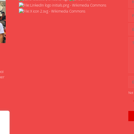
noi
ner
Not