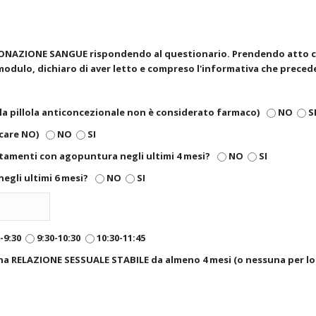
DONAZIONE SANGUE rispondendo al questionario. Prendendo atto che
 modulo, dichiaro di aver letto e compreso l'informativa che preced
(la pillola anticoncezionale non è considerato farmaco)
NO
S
icare NO)
NO
SI
rattamenti con agopuntura negli ultimi 4 mesi?
NO
SI
negli ultimi 6 mesi?
NO
SI
-9:30
9:30-10:30
10:30-11:45
na RELAZIONE SESSUALE STABILE da almeno 4 mesi (o nessuna per l