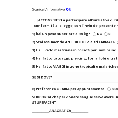
Scarica L’informativa
QUI
ACCONSENTO a partecipare all'iniziativa di 
conformità alla legge, con l'invio del presente
1) hai un peso superiore ai 50 kg?
NO
SI
2) Stai assumendo ANTIBIOTICI o altri FARMACI? 
3) Hai il ciclo mestruale in corso?(per uomini ind
4) Hai fatto tatuaggi, piercing, fori ai lobi o t
5) Hai fatto VIAGGI in zone tropicali o malariche 
SE SI DOVE?
6) Preferenza ORARIA per appuntamento
8:00
SI RICORDA che per donare sangue serve avere u
STUPEFACENTI.
_____________ANAGRAFICA_____________