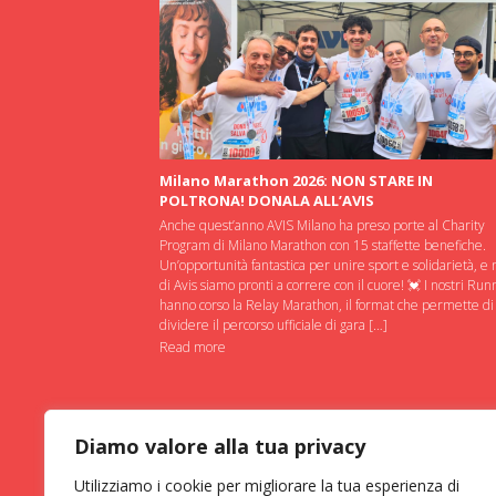
Milano Marathon 2026: NON STARE IN
POLTRONA! DONALA ALL’AVIS
Anche quest’anno AVIS Milano ha preso porte al Charity
Program di Milano Marathon con 15 staffette benefiche.
Un’opportunità fantastica per unire sport e solidarietà, e 
di Avis siamo pronti a correre con il cuore! 💓 I nostri Run
hanno corso la Relay Marathon, il format che permette di
dividere il percorso ufficiale di gara […]
Read more
Diamo valore alla tua privacy
Utilizziamo i cookie per migliorare la tua esperienza di