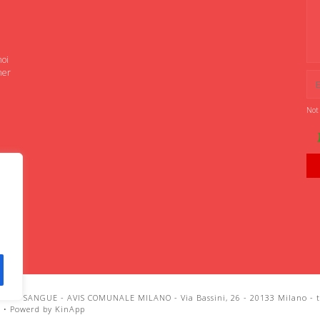
noi
ner
Not
IANI SANGUE - AVIS COMUNALE MILANO - Via Bassini, 26 - 20133 Milano - te
i
•
Powerd by KinApp