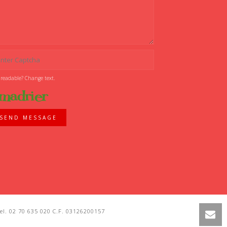
 readable? Change text.
SEND MESSAGE
l. 02 70 635 020 C.F. 03126200157