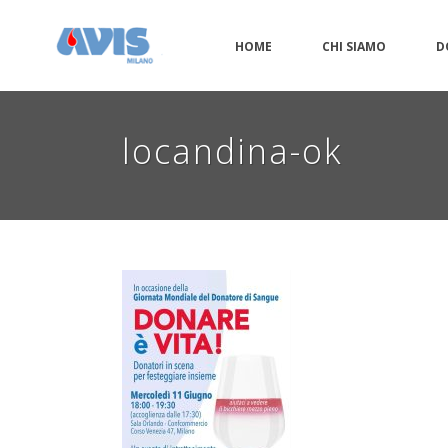
HOME
CHI SIAMO
D
locandina-ok