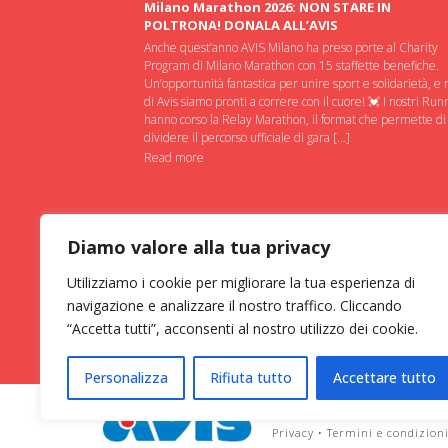
Milano Marathon 2026: NON STARE IN
POLTRONA! DONALA ALL’AVIS
Anche quest’anno AVIS Milano ha preso porte al Charity
Program di Milano Marathon con 15 staffette benefiche.
Un’opportunità fantastica per unire sport e solidarietà, e 
di Avis siamo pronti a correre con il cuore! 💓 I nostri Run
hanno corso la Relay Marathon, il format che permette di
dividere il percorso ufficiale di gara […]
Read more
Diamo valore alla tua privacy
Utilizziamo i cookie per migliorare la tua esperienza di
navigazione e analizzare il nostro traffico. Cliccando
“Accetta tutti”, acconsenti al nostro utilizzo dei cookie.
Personalizza
Rifiuta tutto
Accettare tutto
ASSOCIAZIONE VOLONTARI ITAL
Privacy
•
Termini e condizion