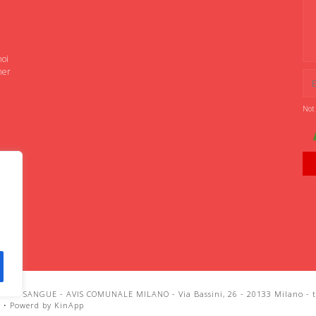
noi
ner
Not
IANI SANGUE - AVIS COMUNALE MILANO - Via Bassini, 26 - 20133 Milano - te
i
•
Powerd by KinApp