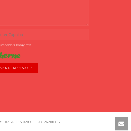
 readable? Change text.
SEND MESSAGE
l. 02 70 635 020 C.F. 03126200157