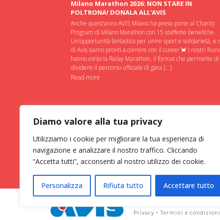
Milano Marathon 2026: NON STARE IN
POLTRONA! DONALA ALL’AVIS
Anche quest’anno AVIS Milano ha preso porte al Charity
Program di Milano Marathon con 15 staffette benefiche.
Un’opportunità fantastica per unire sport e solidarietà, e 
di Avis siamo pronti a correre con il cuore! 💓 I nostri Run
hanno corso la Relay Marathon, il format che permette di
dividere il percorso ufficiale di gara […]
Read more
Diamo valore alla tua privacy
Utilizziamo i cookie per migliorare la tua esperienza di
navigazione e analizzare il nostro traffico. Cliccando
“Accetta tutti”, acconsenti al nostro utilizzo dei cookie.
Personalizza
Rifiuta tutto
Accettare tutto
ASSOCIAZIONE VOLONTARI ITAL
Privacy
•
Termini e condizion