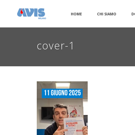
HOME
CHI SIAMO
D
cover-1