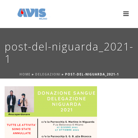
post-del-niguarda_2021-
1
HOME
»
DELEGAZIONI
»
POST-DEL-NIGUARDA_2021-1