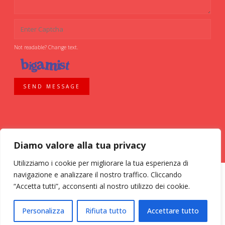
Not readable? Change text.
SEND MESSAGE
Diamo valore alla tua privacy
Utilizziamo i cookie per migliorare la tua esperienza di
navigazione e analizzare il nostro traffico. Cliccando
“Accetta tutti”, acconsenti al nostro utilizzo dei cookie.
ASSOCIAZIONE VOLONTARI ITALIANI SANGUE - AVIS COMUNALE MILANO -
Personalizza
Rifiuta tutto
Accettare tutto
Via Bassini, 26 - 20133 Milano - tel. 02 70 635 020 C.F. 03126200157