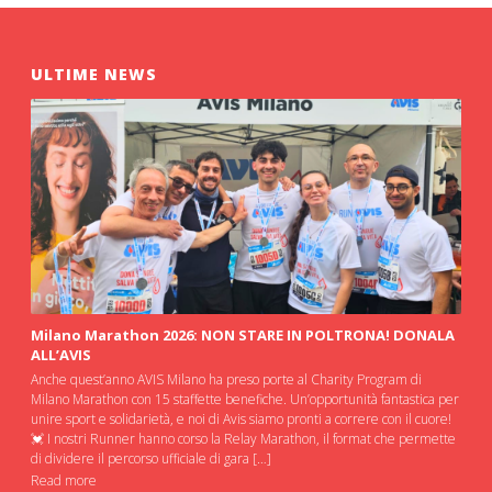
ULTIME NEWS
Milano Marathon 2026: NON STARE IN POLTRONA! DONALA
ALL’AVIS
Anche quest’anno AVIS Milano ha preso porte al Charity Program di
Milano Marathon con 15 staffette benefiche. Un’opportunità fantastica per
unire sport e solidarietà, e noi di Avis siamo pronti a correre con il cuore!
💓 I nostri Runner hanno corso la Relay Marathon, il format che permette
di dividere il percorso ufficiale di gara […]
Read more