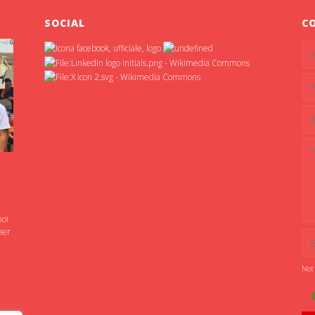
SOCIAL
C
noi
ner
Not