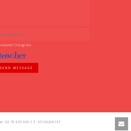
 readable? Change text.
SEND MESSAGE
l. 02 70 635 020 C.F. 03126200157