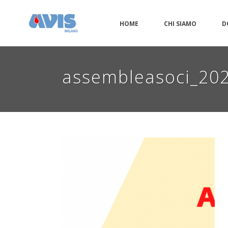
HOME
CHI SIAMO
D
assembleasoci_20