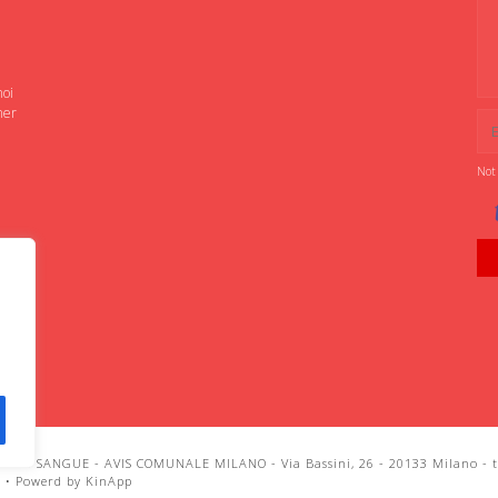
noi
ner
Not
IANI SANGUE - AVIS COMUNALE MILANO - Via Bassini, 26 - 20133 Milano - te
i
•
Powerd by KinApp