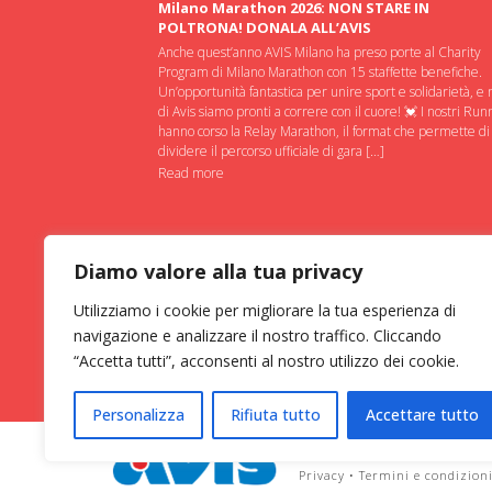
Milano Marathon 2026: NON STARE IN
POLTRONA! DONALA ALL’AVIS
Anche quest’anno AVIS Milano ha preso porte al Charity
Program di Milano Marathon con 15 staffette benefiche.
Un’opportunità fantastica per unire sport e solidarietà, e 
di Avis siamo pronti a correre con il cuore! 💓 I nostri Run
hanno corso la Relay Marathon, il format che permette di
dividere il percorso ufficiale di gara […]
Read more
Diamo valore alla tua privacy
Utilizziamo i cookie per migliorare la tua esperienza di
navigazione e analizzare il nostro traffico. Cliccando
“Accetta tutti”, acconsenti al nostro utilizzo dei cookie.
Personalizza
Rifiuta tutto
Accettare tutto
ASSOCIAZIONE VOLONTARI ITAL
Privacy
•
Termini e condizion