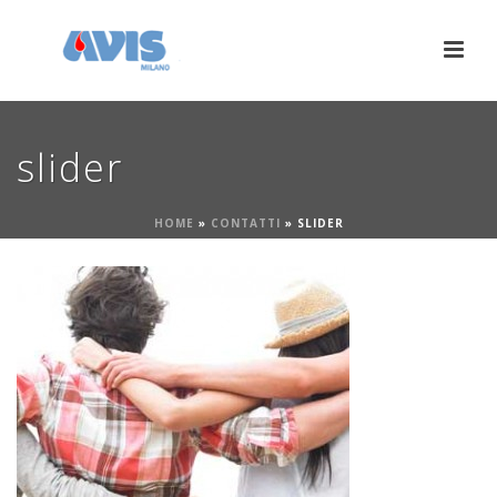
slider
HOME
»
CONTATTI
»
SLIDER