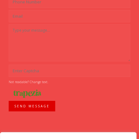
Not readable? Change text.
SEND MESSAGE