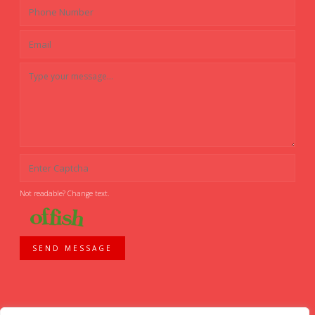
Not readable? Change text.
SEND MESSAGE