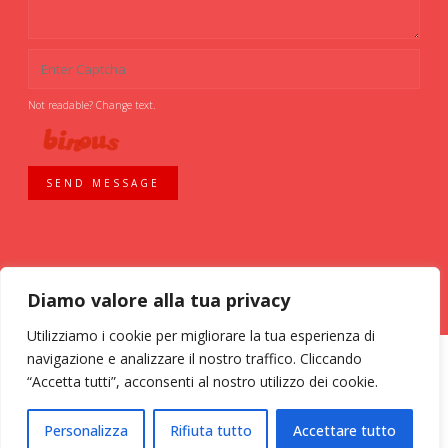
Not readable? Change text.
SEND MESSAGE
Diamo valore alla tua privacy
Utilizziamo i cookie per migliorare la tua esperienza di
navigazione e analizzare il nostro traffico. Cliccando
“Accetta tutti”, acconsenti al nostro utilizzo dei cookie.
ASSOCIAZIONE VOLONTARI ITALIANI SANGUE - AVIS COMUNALE MILANO -
Personalizza
Rifiuta tutto
Accettare tutto
Via Bassini, 26 - 20133 Milano - tel. 02 70 635 020 C.F. 03126200157