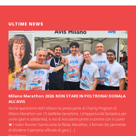
ULTIME NEWS
Milano Marathon 2026: NON STARE IN POLTRONA! DONALA
ALL’AVIS
Anche quest’anno AVIS Milano ha preso porte al Charity Program di
Milano Marathon con 15 staffette benefiche. Un’opportunità fantastica per
unire sport e solidarietà, e noi di Avis siamo pronti a correre con il cuore!
💓 I nostri Runner hanno corso la Relay Marathon, il format che permette
di dividere il percorso ufficiale di gara […]