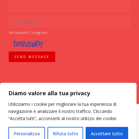
Not readable? Change text.
SEND MESSAGE
Diamo valore alla tua privacy
Utilizziamo i cookie per migliorare la tua esperienza di
navigazione e analizzare il nostro traffico. Cliccando
“Accetta tutti”, acconsenti al nostro utilizzo dei cookie.
ASSOCIAZIONE VOLONTARI ITALIANI SANGUE - AVIS COMUNALE MILANO -
Personalizza
Rifiuta tutto
Accettare tutto
Via Bassini, 26 - 20133 Milano - tel. 02 70 635 020 C.F. 03126200157