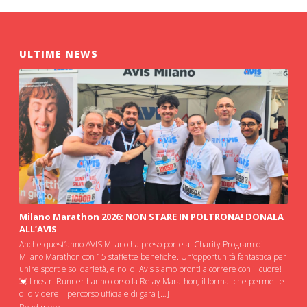
ULTIME NEWS
Milano Marathon 2026: NON STARE IN POLTRONA! DONALA
ALL’AVIS
Anche quest’anno AVIS Milano ha preso porte al Charity Program di
Milano Marathon con 15 staffette benefiche. Un’opportunità fantastica per
unire sport e solidarietà, e noi di Avis siamo pronti a correre con il cuore!
💓 I nostri Runner hanno corso la Relay Marathon, il format che permette
di dividere il percorso ufficiale di gara […]