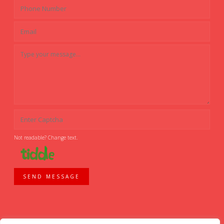
Not readable? Change text.
SEND MESSAGE