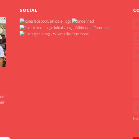
SOCIAL
C
noi
ner
Not