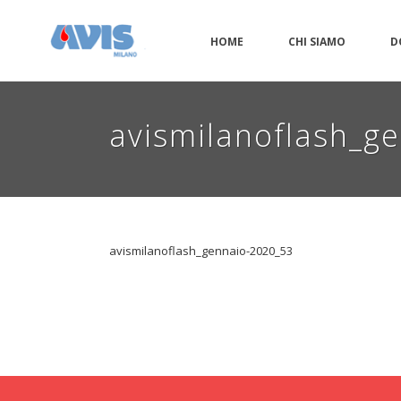
HOME
CHI SIAMO
D
avismilanoflash_g
avismilanoflash_gennaio-2020_53