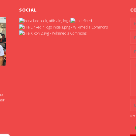
SOCIAL
C
noi
ner
Not