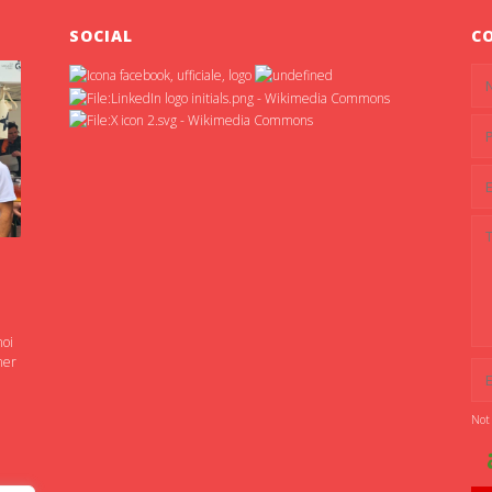
SOCIAL
C
noi
ner
Not