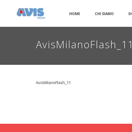
HOME
CHI SIAMO
D
AvisMilanoFlash_1
AvisMilanoFlash_11