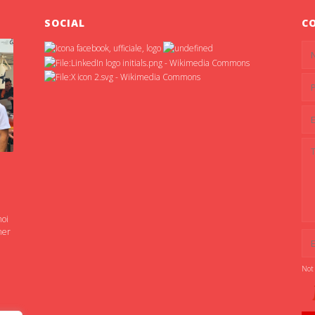
SOCIAL
C
noi
ner
Not