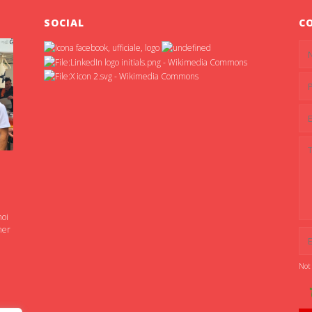
SOCIAL
C
noi
ner
Not