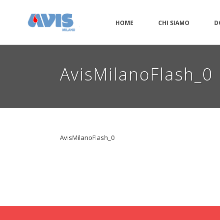
HOME
CHI SIAMO
D
AvisMilanoFlash_0
AvisMilanoFlash_0