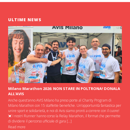
ULTIME NEWS
Milano Marathon 2026: NON STARE IN POLTRONA! DONALA
ALL’AVIS
Anche quest’anno AVIS Milano ha preso porte al Charity Program di
Milano Marathon con 15 staffette benefiche. Un’opportunità fantastica per
unire sport e solidarietà, e noi di Avis siamo pronti a correre con il cuore!
💓 I nostri Runner hanno corso la Relay Marathon, il format che permette
di dividere il percorso ufficiale di gara […]
Read more