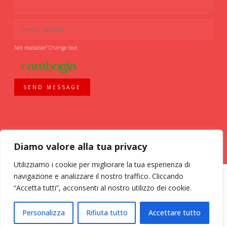
Not readable? Change text.
SEND MESSAGE
Diamo valore alla tua privacy
Utilizziamo i cookie per migliorare la tua esperienza di
navigazione e analizzare il nostro traffico. Cliccando
“Accetta tutti”, acconsenti al nostro utilizzo dei cookie.
ASSOCIAZIONE VOLONTARI ITALIANI SANGUE - AVIS COMUNALE MILANO -
Personalizza
Rifiuta tutto
Accettare tutto
Via Bassini, 26 - 20133 Milano - tel. 02 70 635 020 C.F. 03126200157