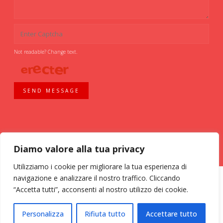
Not readable? Change text.
SEND MESSAGE
Diamo valore alla tua privacy
Utilizziamo i cookie per migliorare la tua esperienza di
navigazione e analizzare il nostro traffico. Cliccando
“Accetta tutti”, acconsenti al nostro utilizzo dei cookie.
ASSOCIAZIONE VOLONTARI ITALIANI SANGUE - AVIS COMUNALE MILANO -
Personalizza
Rifiuta tutto
Accettare tutto
Via Bassini, 26 - 20133 Milano - tel. 02 70 635 020 C.F. 03126200157