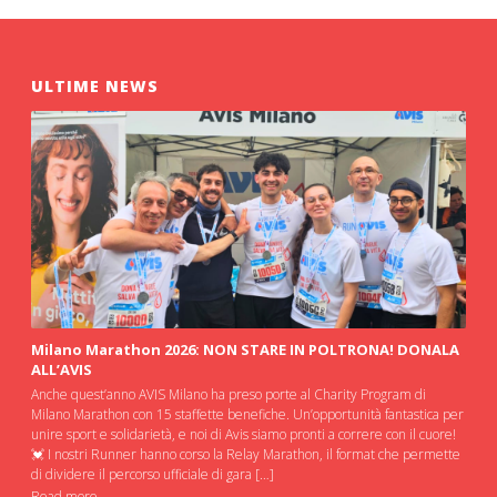
ULTIME NEWS
Milano Marathon 2026: NON STARE IN POLTRONA! DONALA
ALL’AVIS
Anche quest’anno AVIS Milano ha preso porte al Charity Program di
Milano Marathon con 15 staffette benefiche. Un’opportunità fantastica per
unire sport e solidarietà, e noi di Avis siamo pronti a correre con il cuore!
💓 I nostri Runner hanno corso la Relay Marathon, il format che permette
di dividere il percorso ufficiale di gara […]
Read more