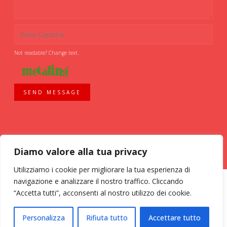
Not readable? Change text.
SEND MESSAGE
Diamo valore alla tua privacy
Utilizziamo i cookie per migliorare la tua esperienza di
navigazione e analizzare il nostro traffico. Cliccando
“Accetta tutti”, acconsenti al nostro utilizzo dei cookie.
ASSOCIAZIONE VOLONTARI ITALIANI SANGUE - AVIS COMUNALE MILANO -
Personalizza
Rifiuta tutto
Accettare tutto
Via Bassini, 26 - 20133 Milano - tel. 02 70 635 020 C.F. 03126200157