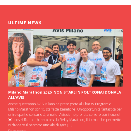
ULTIME NEWS
Milano Marathon 2026: NON STARE IN POLTRONA! DONALA
ALL’AVIS
Anche quest’anno AVIS Milano ha preso porte al Charity Program di
Milano Marathon con 15 staffette benefiche. Un’opportunità fantastica per
unire sport e solidarietà, e noi di Avis siamo pronti a correre con il cuore!
💓 I nostri Runner hanno corso la Relay Marathon, il format che permette
di dividere il percorso ufficiale di gara […]
Read more